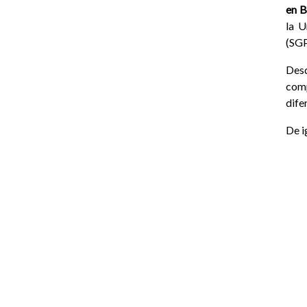
en B
la U
(SG
Desd
comp
dife
De i